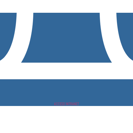
ACCESO INTRANET
fermos mentales la bartola