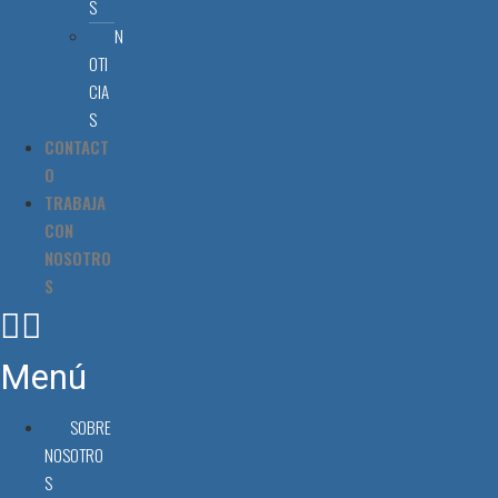
S
N
OTI
CIA
S
CONTACT
O
TRABAJA
CON
NOSOTRO
S
Menú
SOBRE
NOSOTRO
S