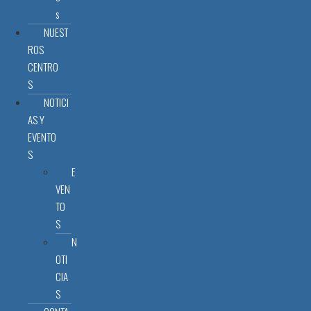
s
NUEST
ROS
CENTRO
S
NOTICI
AS Y
EVENTO
S
E
VEN
TO
S
N
OTI
CIA
S