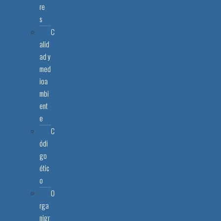
re
s
C
alid
ad y
med
ioa
mbi
ent
e
C
ódi
go
étic
o
O
rga
nigr