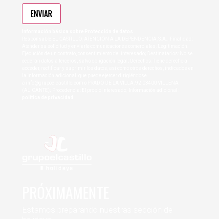
ENVIAR
Información básica sobre Protección de datos
Responsable:EL CASTILLO, ATENCIÓN A LA DEPENDENCIA, S.A.; Finalidad:
Atender su solicitud y enviarle comunicaciones comerciales; Legitimación:
Ejecución de un contrato, consentimiento del interesado; Destinatarios: No se
cederán datos a terceros, salvo obligación legal; Derechos: Tiene derecho a
acceder, rectificar y suprimir los datos, así como otros derechos, indicados en
la información adicional, que puede ejercer dirigiéndose
a
info@grupoelcastillo.com
o PRADO DE LA VILLA, 92 03400 VILLENA
(ALICANTE); Procedencia: El propio interesado; Información adicional:
política de privacidad.
PRÓXIMAMENTE
Estamos preparando nuestras sección de