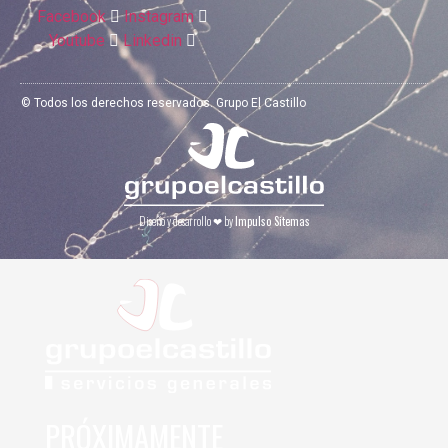
Facebook
Instagram
Youtube
Linkedin
© Todos los derechos reservados. Grupo El Castillo
Diseño y desarrollo
❤
by
Impulso Sitemas
PRÓXIMAMENTE