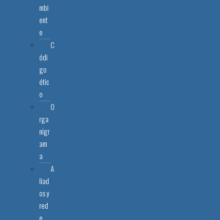
mbi
ent
e
C
ódi
go
étic
o
O
rga
nigr
am
a
A
liad
os y
red
e