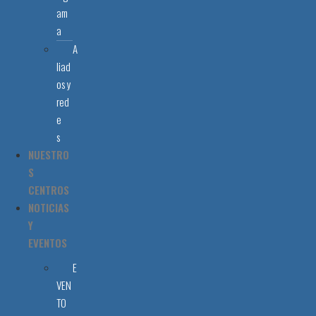
am
a
A
liad
os y
red
e
s
NUESTRO
S
CENTROS
NOTICIAS
Y
EVENTOS
E
VEN
TO