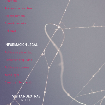
Contacto
Trabaja con nosotros
Soporte remoto
Agroalimentario
Holidays
INFORMACIÓN LEGAL
Política de privacidad
Política de seguridad
Política de cookies
Aviso legal
Canal de información
VISITA NUESTRAS
REDES