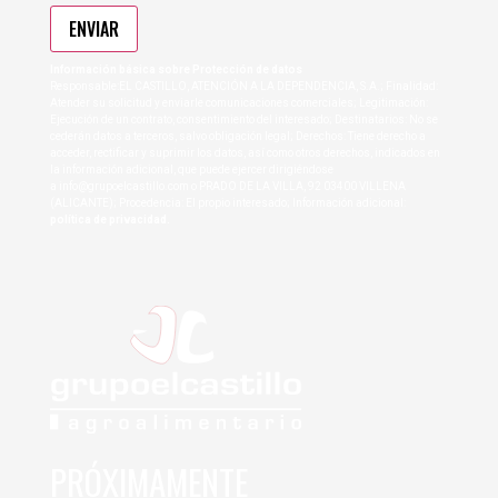
ENVIAR
Información básica sobre Protección de datos
Responsable:EL CASTILLO, ATENCIÓN A LA DEPENDENCIA, S.A.; Finalidad:
Atender su solicitud y enviarle comunicaciones comerciales; Legitimación:
Ejecución de un contrato, consentimiento del interesado; Destinatarios: No se
cederán datos a terceros, salvo obligación legal; Derechos: Tiene derecho a
acceder, rectificar y suprimir los datos, así como otros derechos, indicados en
la información adicional, que puede ejercer dirigiéndose
a
info@grupoelcastillo.com
o PRADO DE LA VILLA, 92 03400 VILLENA
(ALICANTE); Procedencia: El propio interesado; Información adicional:
política de privacidad.
PRÓXIMAMENTE