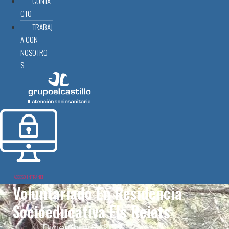
CONTA
CTO
TRABAJ
A CON
NOSOTRO
S
ACCESO INTRANET
Voluntariado En Residencia
Socioeducativa Els Reiets
Diciembre 5, 2022